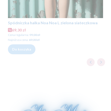
Spódniczka halka Noa Noa L zielona siateczkowa
Cena promocyjna
69,30 zł
Cena regularna:
99,00 zł
Najniższa cena:
69,30 zł
Do koszyka