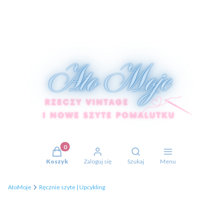
Produkty w koszyku: 0. Zobacz szczegóły
Otwórz wyszukiwarkę
Koszyk
Zaloguj się
Szukaj
Menu
AtoMoje
Ręcznie szyte | Upcykling