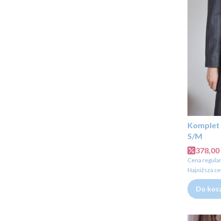
Komplet 
S/M
Cena p
378,00 
Cena regular
Najniższa ce
Do kos