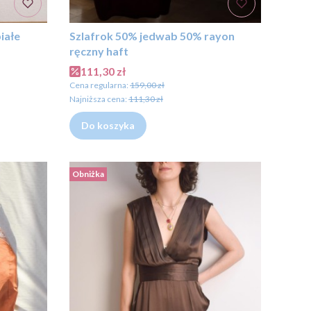
iałe
Szlafrok 50% jedwab 50% rayon
ręczny haft
Cena promocyjna
111,30 zł
Cena regularna:
159,00 zł
Najniższa cena:
111,30 zł
Do koszyka
Obniżka