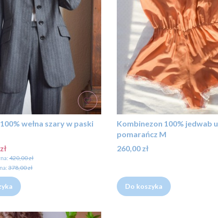
100% wełna szary w paski
Kombinezon 100% jedwab u
pomarańcz M
romocyjna
Cena
zł
260,00 zł
na:
420,00 zł
na:
378,00 zł
zyka
Do koszyka