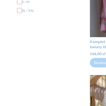
S / M
XL / XXL
Komplet 
kwiaty X
Cena
166,00 zł
Do kos