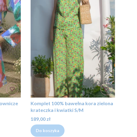
ownicze
Komplet 100% bawełna kora zielona
krateczka i kwiatki S/M
Cena
189,00 zł
Do koszyka