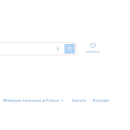
Wyczyść
Szukaj
Ulubione
Wełniane tworzone w Polsce
Zwroty
Kontakt i numer r