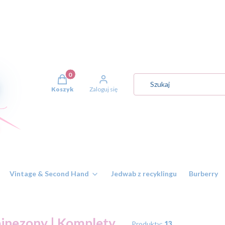
Produkty w koszyku: 0. Zobacz szczegóły
Koszyk
Zaloguj się
Vintage & Second Hand
Jedwab z recyklingu
Burberry
nezony | Komplety
Produkty:
13