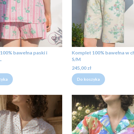
100% bawełna paski i
Komplet 100% bawełna w c
L
S/M
Cena
245,00 zł
zyka
Do koszyka