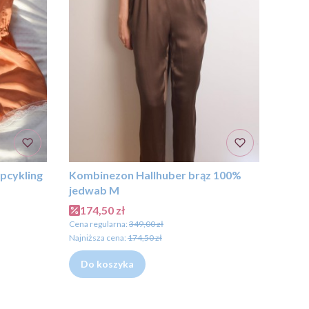
pcykling
Kombinezon Hallhuber brąz 100%
jedwab M
Cena promocyjna
174,50 zł
Cena regularna:
349,00 zł
Najniższa cena:
174,50 zł
Do koszyka