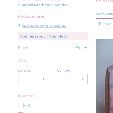
w kategorii: Kombinezony | Komplety
Lista
Sortowani
Podkategorie
Domyśln
Wróć do: Vintage & Second Hand
Kombinezony | Komplety
Filtry
Wyczyść
CENA
Cena od
Cena do
zł
zł
ROZMIAR
Rozmiar
M / L