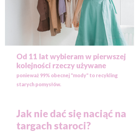
Od 11 lat wybieram w pierwszej
kolejności rzeczy używane
ponieważ
99% obecnej "mody" to recykling
starych pomysłów.
Jak nie dać się naciąć na
targach staroci?