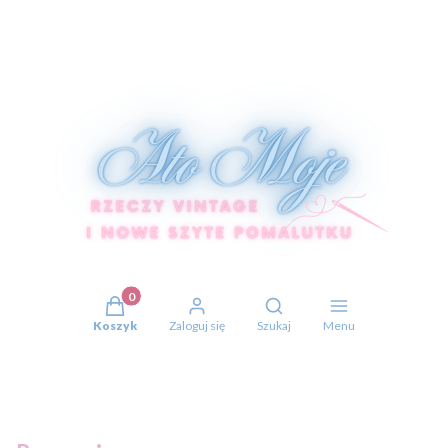
Produkty w koszyku: 0. Zobacz szczegóły
Otwórz wyszukiwarkę
Koszyk
Zaloguj się
Szukaj
Menu