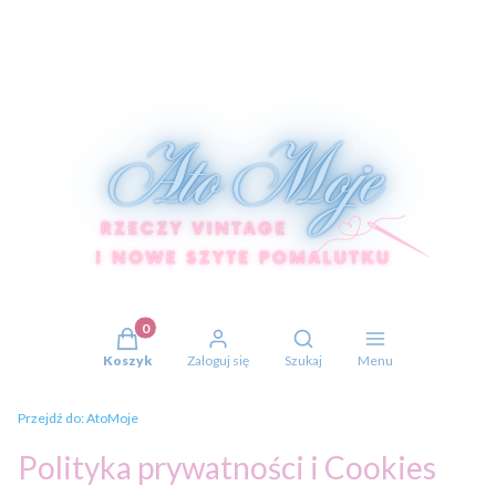
Produkty w koszyku: 0. Zobacz szczegóły
Otwórz wyszukiwarkę
Koszyk
Zaloguj się
Szukaj
Menu
Przejdź do:
AtoMoje
Polityka prywatności i Cookies