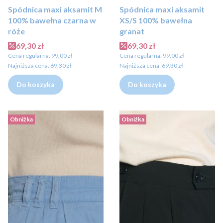
Spódnica maxi aksamit M
Spódnica maxi aksamit
100% bawełna czarna w
XS/S 100% bawełna
róże
granat
Cena promocyjna
Cena promocyjna
69,30 zł
69,30 zł
Cena regularna:
99,00 zł
Cena regularna:
99,00 zł
Najniższa cena:
69,30 zł
Najniższa cena:
69,30 zł
Do koszyka
Do koszyka
Obniżka
Obniżka