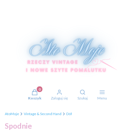
Produkty w koszyku: 0. Zobacz szczegóły
Otwórz wyszukiwarkę
Koszyk
Zaloguj się
Szukaj
Menu
AtoMoje
Vintage & Second Hand
Dół
Spodnie