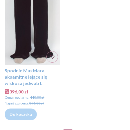
Spodnie MaxMara
aksamitne lejące się
wiskoza jedwab L
Cena promocyjna
396,00 zł
Cena regularna:
440,00 zł
Najniższa cena:
396,00 zł
Do koszyka