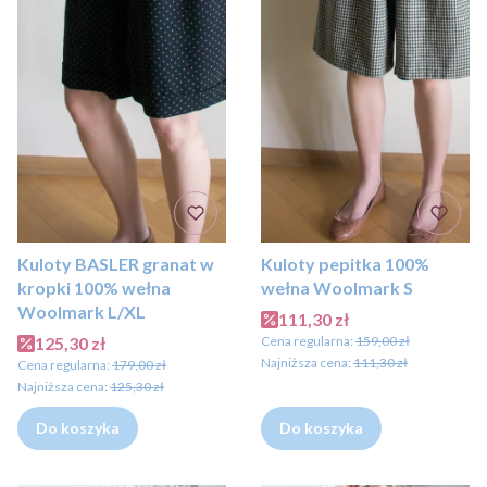
Kuloty BASLER granat w
Kuloty pepitka 100%
kropki 100% wełna
wełna Woolmark S
Woolmark L/XL
Cena promocyjna
111,30 zł
Cena promocyjna
125,30 zł
Cena regularna:
159,00 zł
Najniższa cena:
111,30 zł
Cena regularna:
179,00 zł
Najniższa cena:
125,30 zł
Do koszyka
Do koszyka