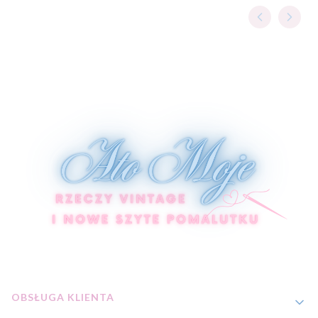
Linki w stopce
OBSŁUGA KLIENTA