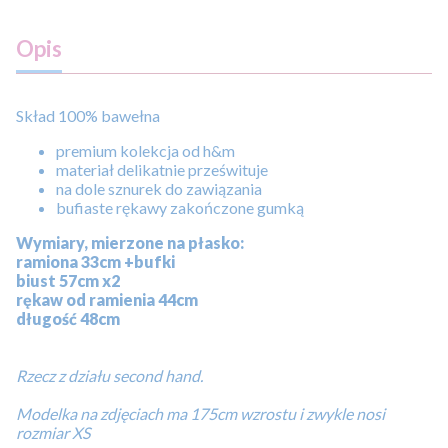
Opis
Skład 100% bawełna
premium kolekcja od h&m
materiał delikatnie prześwituje
na dole sznurek do zawiązania
bufiaste rękawy zakończone gumką
Wymiary, mierzone na płasko:
ramiona 33cm +bufki
biust 57cm x2
rękaw od ramienia 44cm
długość 48cm
Rzecz z działu second hand.
Modelka na zdjęciach ma 175cm wzrostu i zwykle nosi
rozmiar XS