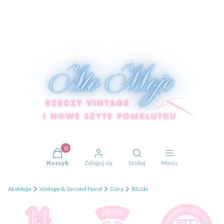
Produkty w koszyku: 0. Zobacz szczegóły
Otwórz wyszukiwarkę
Koszyk
Zaloguj się
Szukaj
Menu
AtoMoje
Vintage & Second Hand
Góra
Bluzki