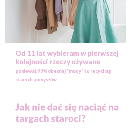
Od 11 lat wybieram w pierwszej
kolejności rzeczy używane
ponieważ
99% obecnej "mody" to recykling
starych pomysłów.
Jak nie dać się naciąć na
targach staroci?