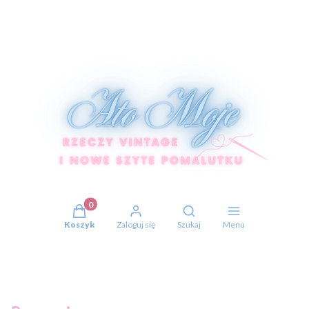
Produkty w koszyku: 0. Zobacz szczegóły
Otwórz wyszukiwarkę
Koszyk
Zaloguj się
Szukaj
Menu