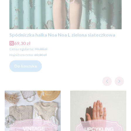
Spódniczka halka Noa Noa L zielona siateczkowa
Cena promocyjna
69,30 zł
Cena regularna:
99,00 zł
Najniższa cena:
69,30 zł
Do koszyka