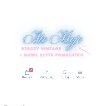
Produkty w koszyku: 0. Zobacz szczegóły
Otwórz wyszukiwarkę
Koszyk
Zaloguj się
Szukaj
Menu