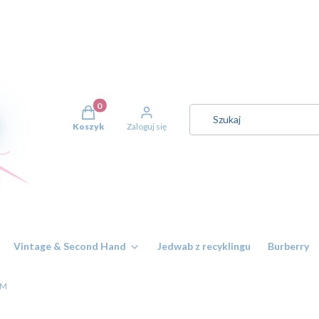
Produkty w koszyku: 0. Zobacz szczegóły
Koszyk
Zaloguj się
Vintage & Second Hand
Jedwab z recyklingu
Burberry
 M