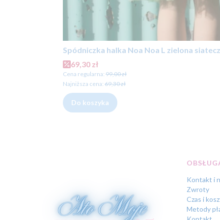
Spódniczka halka Noa Noa L zielona siate
Cena promocyjna
69,30 zł
Cena regularna:
99,00 zł
Najniższa cena:
69,30 zł
Do koszyka
Linki 
OBSŁUGA
Kontakt i 
Zwroty
Czas i kos
Metody pł
Kontakt