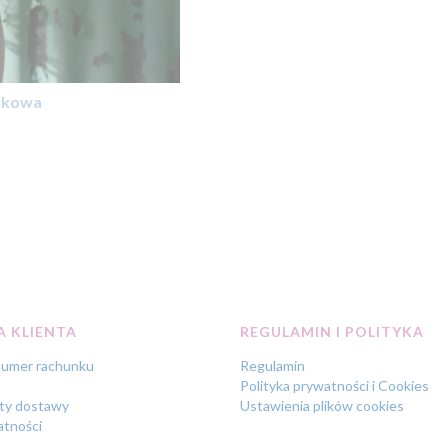
czkowa
w stopce
 KLIENTA
REGULAMIN I POLITYKA
numer rachunku
Regulamin
Polityka prywatności i Cookies
zty dostawy
Ustawienia plików cookies
atności