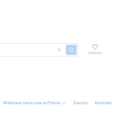
Wyczyść
Szukaj
Ulubione
Wełniane tworzone w Polsce
Zwroty
Kontakt i numer r