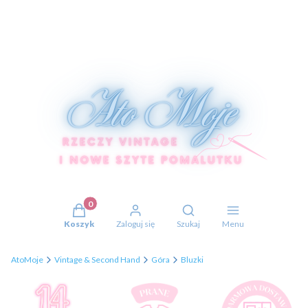
Produkty w koszyku: 0. Zobacz szczegóły
Otwórz wyszukiwarkę
Koszyk
Zaloguj się
Szukaj
Menu
AtoMoje
Vintage & Second Hand
Góra
Bluzki