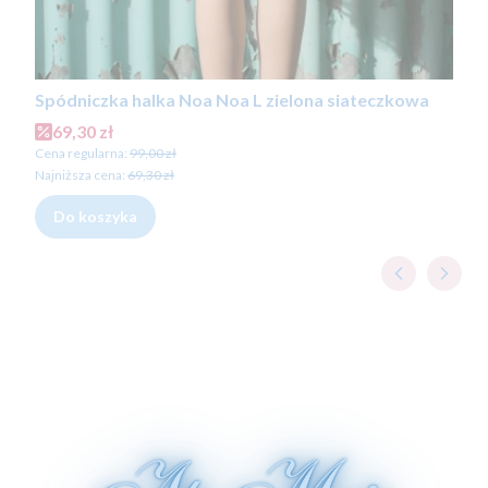
Spódniczka halka Noa Noa L zielona siateczkowa
Cena promocyjna
69,30 zł
Cena regularna:
99,00 zł
Najniższa cena:
69,30 zł
Do koszyka