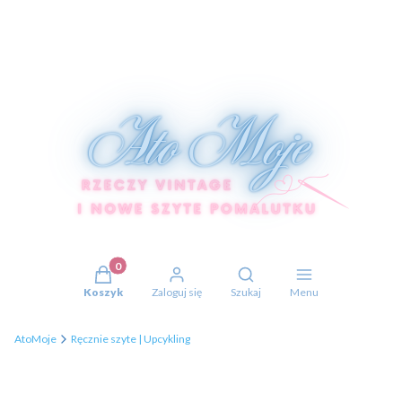
Produkty w koszyku: 0. Zobacz szczegóły
Otwórz wyszukiwarkę
Koszyk
Zaloguj się
Szukaj
Menu
AtoMoje
Ręcznie szyte | Upcykling