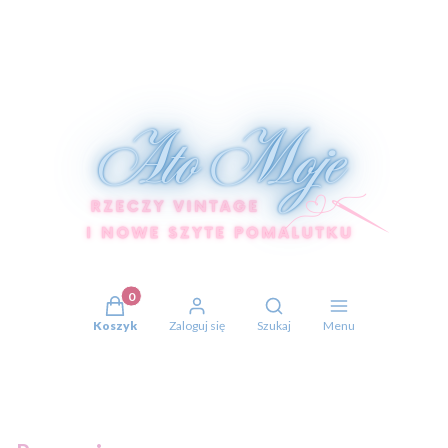
Produkty w koszyku: 0. Zobacz szczegóły
Otwórz wyszukiwarkę
Koszyk
Zaloguj się
Szukaj
Menu