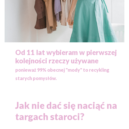
Od 11 lat wybieram w pierwszej
kolejności rzeczy używane
ponieważ
99% obecnej "mody" to recykling
starych pomysłów.
Jak nie dać się naciąć na
targach staroci?