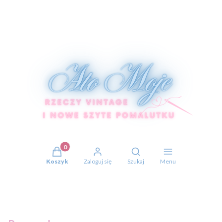
Produkty w koszyku: 0. Zobacz szczegóły
Otwórz wyszukiwarkę
Koszyk
Zaloguj się
Szukaj
Menu