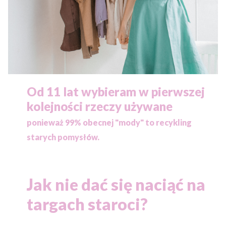
Od 11 lat wybieram w pierwszej
kolejności rzeczy używane
ponieważ
99% obecnej "mody" to recykling
starych pomysłów.
Jak nie dać się naciąć na
targach staroci?