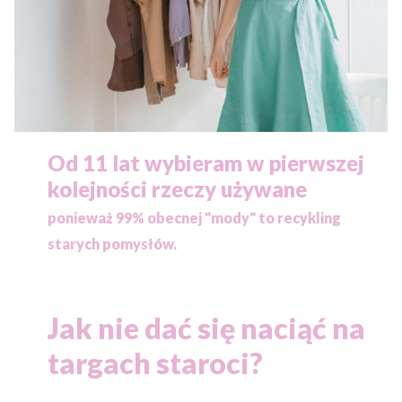
Od 11 lat wybieram w pierwszej
kolejności rzeczy używane
ponieważ
99% obecnej "mody" to recykling
starych pomysłów.
Jak nie dać się naciąć na
targach staroci?