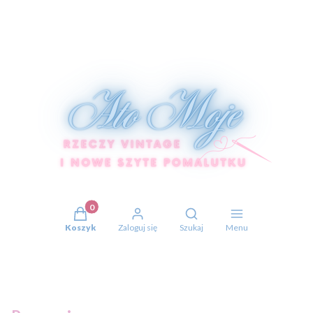
Produkty w koszyku: 0. Zobacz szczegóły
Otwórz wyszukiwarkę
Koszyk
Zaloguj się
Szukaj
Menu