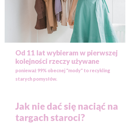
Od 11 lat wybieram w pierwszej
kolejności rzeczy używane
ponieważ
99% obecnej "mody" to recykling
starych pomysłów.
Jak nie dać się naciąć na
targach staroci?