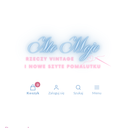
Produkty w koszyku: 0. Zobacz szczegóły
Otwórz wyszukiwarkę
Koszyk
Zaloguj się
Szukaj
Menu