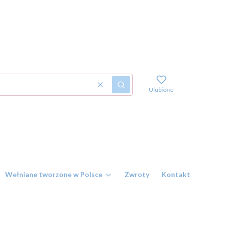
Wyczyść
Szukaj
Ulubione
Wełniane tworzone w Polsce
Zwroty
Kontakt i numer r