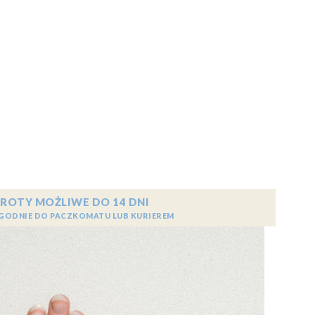
ROTY MOŻLIWE DO 14 DNI
GODNIE DO PACZKOMATU LUB KURIEREM