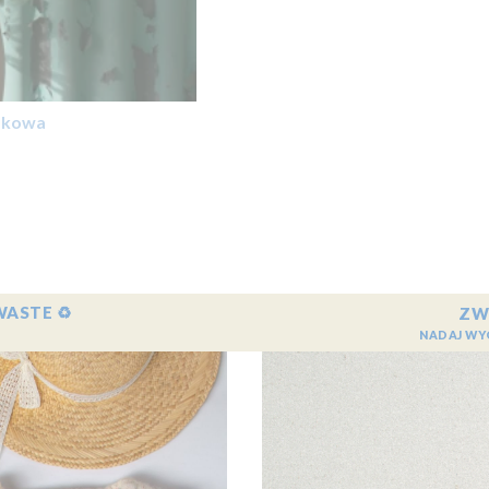
czkowa
WASTE ♻️
ZW
NADAJ WY