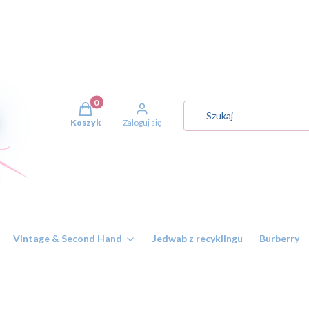
Produkty w koszyku: 0. Zobacz szczegóły
Koszyk
Zaloguj się
Vintage & Second Hand
Jedwab z recyklingu
Burberry