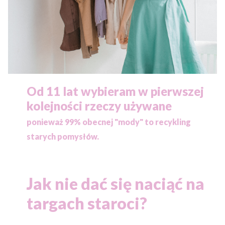
Od 11 lat wybieram w pierwszej
kolejności rzeczy używane
ponieważ
99% obecnej "mody" to recykling
starych pomysłów.
Jak nie dać się naciąć na
targach staroci?