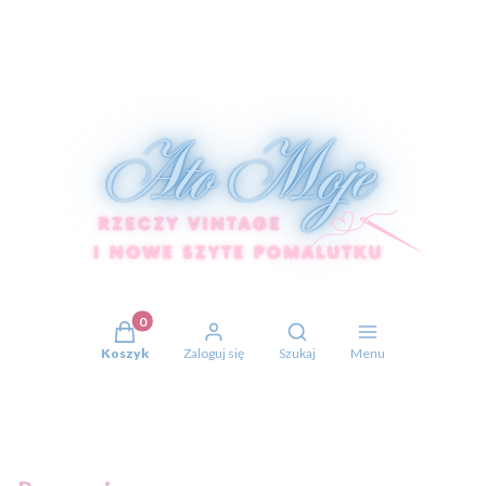
Produkty w koszyku: 0. Zobacz szczegóły
Otwórz wyszukiwarkę
Koszyk
Zaloguj się
Szukaj
Menu