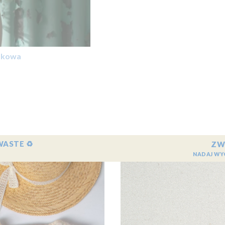
czkowa
WASTE ♻️
ZW
NADAJ WY