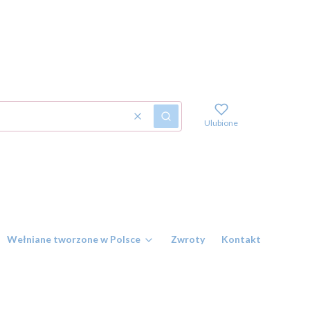
Wyczyść
Szukaj
Ulubione
Wełniane tworzone w Polsce
Zwroty
Kontakt i numer r