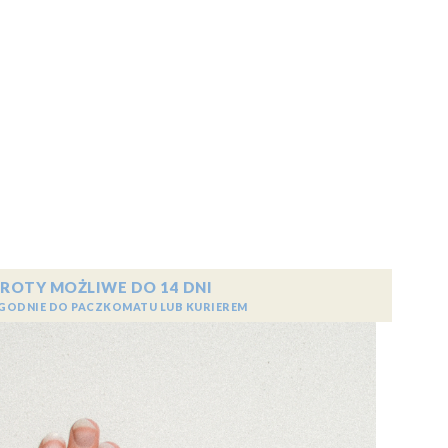
ROTY MOŻLIWE DO 14 DNI
GODNIE DO PACZKOMATU LUB KURIEREM