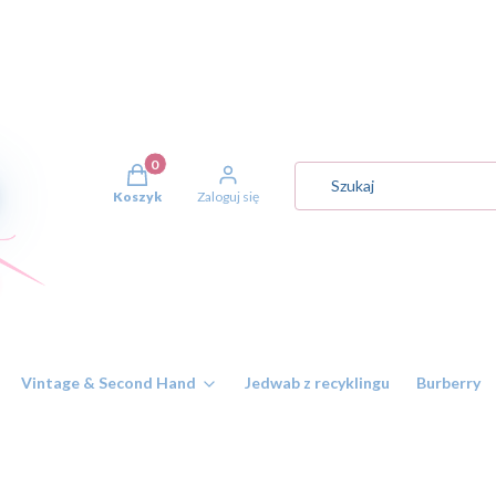
Produkty w koszyku: 0. Zobacz szczegóły
Koszyk
Zaloguj się
Vintage & Second Hand
Jedwab z recyklingu
Burberry