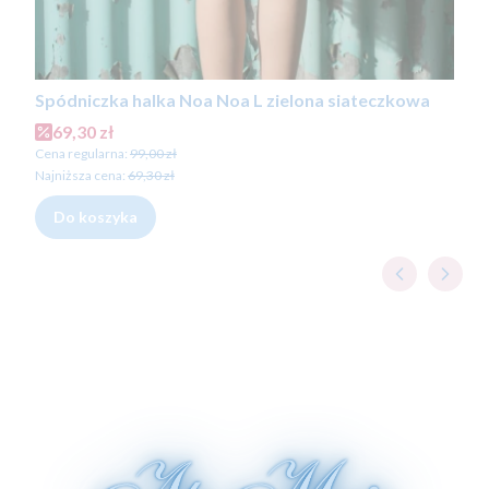
Spódniczka halka Noa Noa L zielona siateczkowa
Cena promocyjna
69,30 zł
Cena regularna:
99,00 zł
Najniższa cena:
69,30 zł
Do koszyka