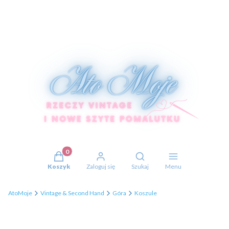
Produkty w koszyku: 0. Zobacz szczegóły
Otwórz wyszukiwarkę
Koszyk
Zaloguj się
Szukaj
Menu
AtoMoje
Vintage & Second Hand
Góra
Koszule