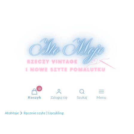
Produkty w koszyku: 0. Zobacz szczegóły
Otwórz wyszukiwarkę
Koszyk
Zaloguj się
Szukaj
Menu
AtoMoje
Ręcznie szyte | Upcykling