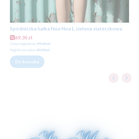
Spódniczka halka Noa Noa L zielona siateczkowa
Cena promocyjna
69,30 zł
Cena regularna:
99,00 zł
Najniższa cena:
69,30 zł
Do koszyka