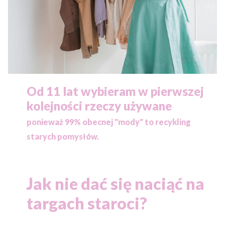
Od 11 lat wybieram w pierwszej
kolejności rzeczy używane
ponieważ
99% obecnej "mody" to recykling
starych pomysłów.
Jak nie dać się naciąć na
targach staroci?