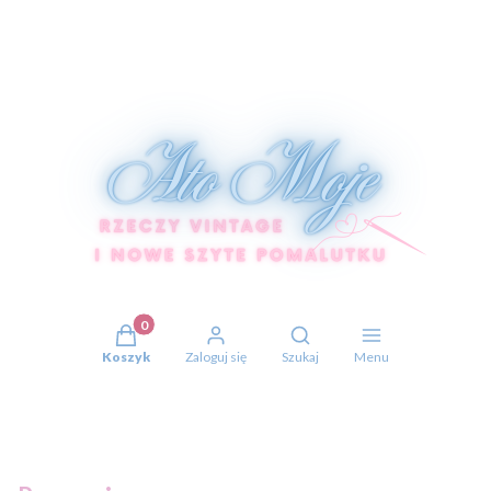
Produkty w koszyku: 0. Zobacz szczegóły
Otwórz wyszukiwarkę
Koszyk
Zaloguj się
Szukaj
Menu