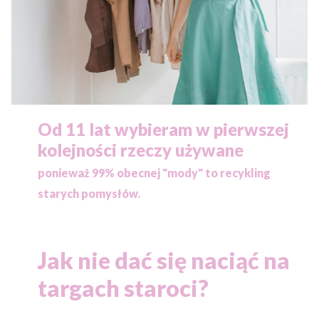
Od 11 lat wybieram w pierwszej
kolejności rzeczy używane
ponieważ
99% obecnej "mody" to recykling
starych pomysłów.
Jak nie dać się naciąć na
targach staroci?