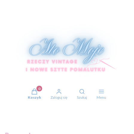
Produkty w koszyku: 0. Zobacz szczegóły
Otwórz wyszukiwarkę
Koszyk
Zaloguj się
Szukaj
Menu