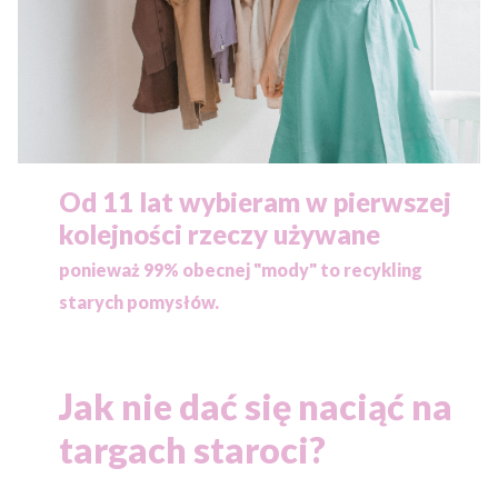
Od 11 lat wybieram w pierwszej
kolejności rzeczy używane
ponieważ
99% obecnej "mody" to recykling
starych pomysłów.
Jak nie dać się naciąć na
targach staroci?