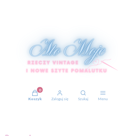
Produkty w koszyku: 0. Zobacz szczegóły
Otwórz wyszukiwarkę
Koszyk
Zaloguj się
Szukaj
Menu