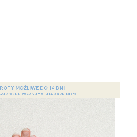
ROTY MOŻLIWE DO 14 DNI
GODNIE DO PACZKOMATU LUB KURIEREM