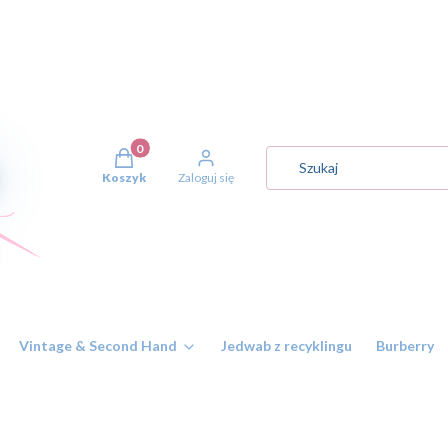
Produkty w koszyku: 0. Zobacz szczegóły
Koszyk
Zaloguj się
Vintage & Second Hand
Jedwab z recyklingu
Burberry