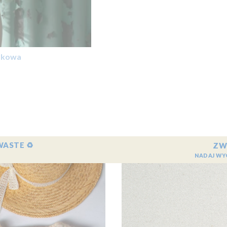
czkowa
WASTE ♻️
ZW
NADAJ WY