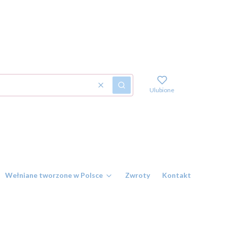
Wyczyść
Szukaj
Ulubione
Wełniane tworzone w Polsce
Zwroty
Kontakt i numer r