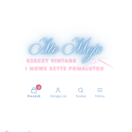
Produkty w koszyku: 0. Zobacz szczegóły
Otwórz wyszukiwarkę
Koszyk
Zaloguj się
Szukaj
Menu