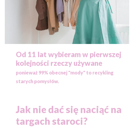
Od 11 lat wybieram w pierwszej
kolejności rzeczy używane
ponieważ
99% obecnej "mody" to recykling
starych pomysłów.
Jak nie dać się naciąć na
targach staroci?