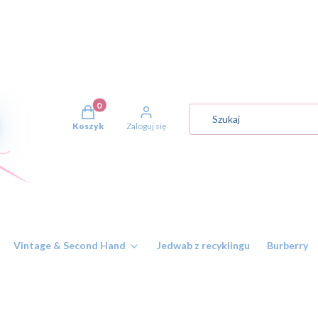
Produkty w koszyku: 0. Zobacz szczegóły
Koszyk
Zaloguj się
Vintage & Second Hand
Jedwab z recyklingu
Burberry