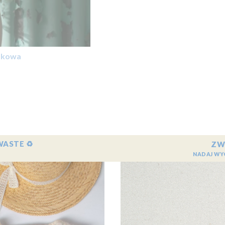
czkowa
WASTE ♻️
ZW
NADAJ WY