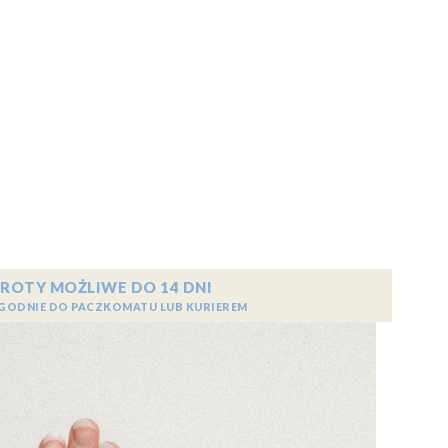
ROTY MOŻLIWE DO 14 DNI
GODNIE DO PACZKOMATU LUB KURIEREM