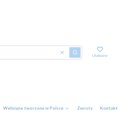
Wyczyść
Szukaj
Ulubione
Wełniane tworzone w Polsce
Zwroty
Kontakt i numer r