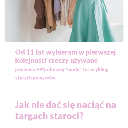
Od 11 lat wybieram w pierwszej
kolejności rzeczy używane
ponieważ
99% obecnej "mody" to recykling
starych pomysłów.
Jak nie dać się naciąć na
targach staroci?