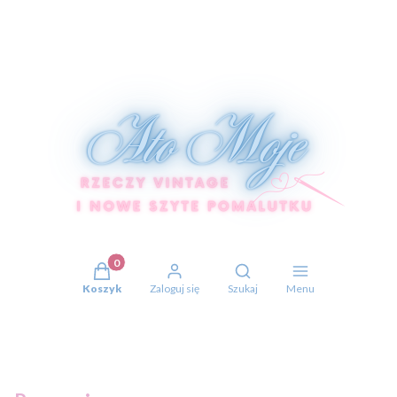
Produkty w koszyku: 0. Zobacz szczegóły
Otwórz wyszukiwarkę
Koszyk
Zaloguj się
Szukaj
Menu