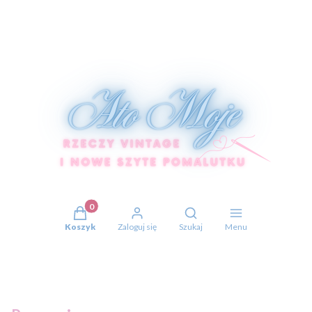
Produkty w koszyku: 0. Zobacz szczegóły
Otwórz wyszukiwarkę
Koszyk
Zaloguj się
Szukaj
Menu