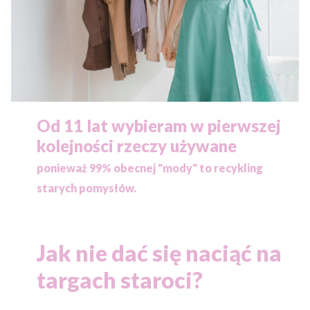
Od 11 lat wybieram w pierwszej
kolejności rzeczy używane
ponieważ
99% obecnej "mody" to recykling
starych pomysłów.
Jak nie dać się naciąć na
targach staroci?