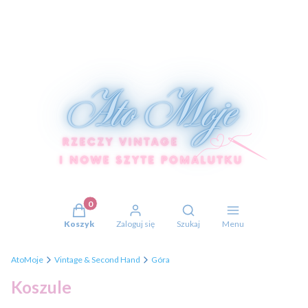
Produkty w koszyku: 0. Zobacz szczegóły
Otwórz wyszukiwarkę
Koszyk
Zaloguj się
Szukaj
Menu
AtoMoje
Vintage & Second Hand
Góra
Koszule