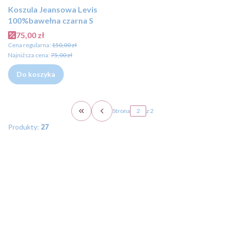
Koszula Jeansowa Levis
100%bawełna czarna S
Cena promocyjna
75,00 zł
Cena regularna:
150,00 zł
Najniższa cena:
75,00 zł
Do koszyka
Strona
z 2
Wróć do pierwszej strony z produktami
Produkty:
27